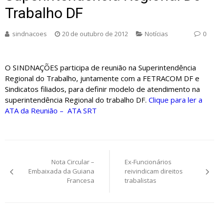
Trabalho DF
sindnacoes
20 de outubro de 2012
Notícias
0
O SINDNAÇÕES participa de reunião na Superintendência
Regional do Trabalho, juntamente com a FETRACOM DF e
Sindicatos filiados, para definir modelo de atendimento na
superintendência Regional do trabalho DF.
Clique para ler a
ATA da Reunião – ATA SRT
Navegação
Nota Circular –
Ex-Funcionários
de
Embaixada da Guiana
reivindicam direitos
Francesa
trabalistas
Post