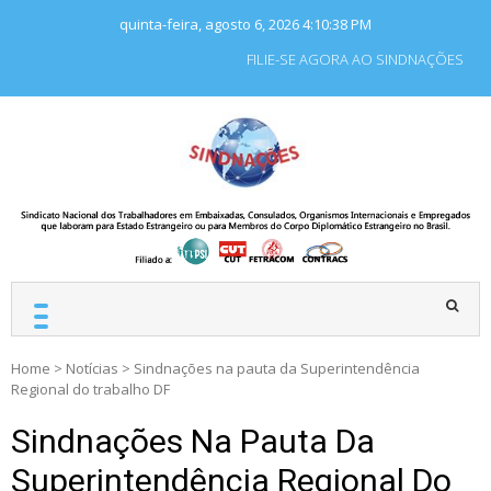
Skip
quinta-feira, agosto 6, 2026
4:10:39 PM
to
content
FILIE-SE AGORA AO SINDNAÇÕES
SINDNAÇÕES
Sindicato Nacional dos
Trabalhadores em
Embaixadas, Consulados
e Organismos
Internacionais e
Empregados que laboram
para Estado Estrangeiro.
Home
>
Notícias
>
Sindnações na pauta da Superintendência
Regional do trabalho DF
Sindnações Na Pauta Da
Superintendência Regional Do