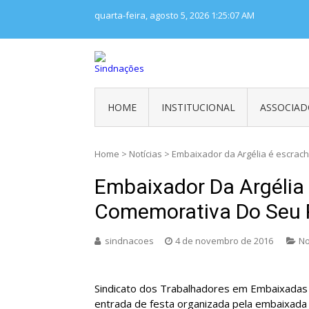
Skip
quarta-feira, agosto 5, 2026
1:25:08 AM
to
content
SINDNAÇÕES
Sindicato Nacional dos Trabalhador
HOME
INSTITUCIONAL
ASSOCIAD
Home
>
Notícias
>
Embaixador da Argélia é escrac
Embaixador Da Argélia
Comemorativa Do Seu P
sindnacoes
4 de novembro de 2016
No
Sindicato dos Trabalhadores em Embaixadas (
entrada de festa organizada pela embaixada