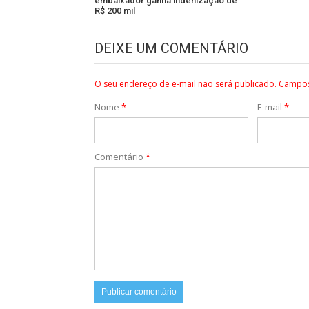
embaixador ganha indenização de
R$ 200 mil
DEIXE UM COMENTÁRIO
O seu endereço de e-mail não será publicado.
Campos
Nome
*
E-mail
*
Comentário
*