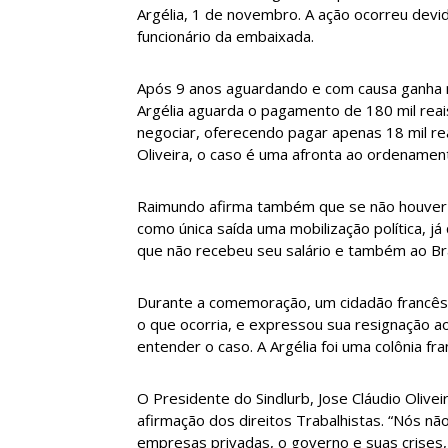
Argélia, 1 de novembro. A ação ocorreu devi
funcionário da embaixada.
Após 9 anos aguardando e com causa ganha no
Argélia aguarda o pagamento de 180 mil rea
negociar, oferecendo pagar apenas 18 mil re
Oliveira, o caso é uma afronta ao ordenamento
Raimundo afirma também que se não houver 
como única saída uma mobilização política, j
que não recebeu seu salário e também ao Bra
Durante a comemoração, um cidadão francês
o que ocorria, e expressou sua resignação ao
entender o caso. A Argélia foi uma colônia fr
O Presidente do Sindlurb, Jose Cláudio Olivei
afirmação dos direitos Trabalhistas. “Nós n
empresas privadas, o governo e suas crises