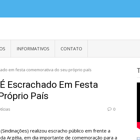
es em Embaixadas, Consulados e Organismos Internacionais e Empregados
OS
INFORMATIVOS
CONTATO
hado em festa comemorativa do seu próprio país
 É Escrachado Em Festa
róprio País
tícias
0
Sindinações) realizou escracho público em frente a
 da Argélia, em dia importante de comemoração para a