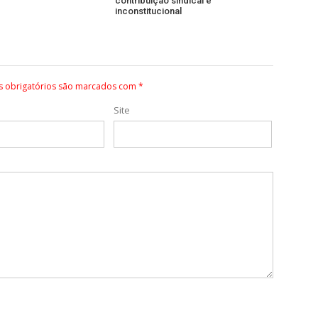
contribuição sindical é
inconstitucional
 obrigatórios são marcados com
*
Site