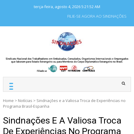
Skip
terça-feira, agosto 4, 2026
5:21:52 AM
to
content
FILIE-SE AGORA AO SINDNAÇÕES
SINDNAÇÕES
Sindicato Nacional dos
Trabalhadores em
Embaixadas, Consulados
e Organismos
Internacionais e
Empregados que laboram
para Estado Estrangeiro.
Home
>
Notícias
>
Sindnações e a Valiosa Troca de Experiências no
Programa Brasil-Espanha
Sindnações E A Valiosa Troca
De Experiências No Programa