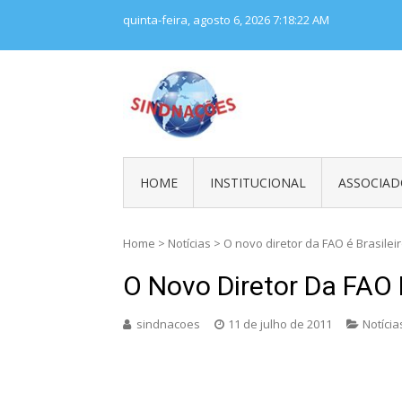
Skip
quinta-feira, agosto 6, 2026
7:18:22 AM
to
content
SINDNAÇÕES
Sindicato Nacional dos Tra
HOME
INSTITUCIONAL
ASSOCIAD
Home
>
Notícias
>
O novo diretor da FAO é Brasilei
O Novo Diretor Da FAO 
sindnacoes
11 de julho de 2011
Notícia