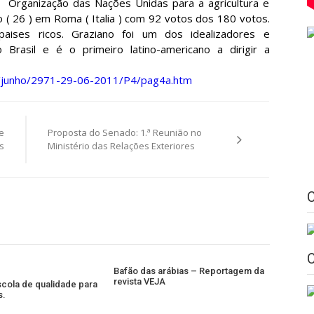
Organização das Nações Unidas para a agricultura e
go ( 26 ) em Roma ( Italia ) com 92 votos dos 180 votos.
ises ricos. Graziano foi um dos idealizadores e
rasil e é o primeiro latino-americano a dirigir a
/junho/2971-29-06-2011/P4/pag4a.htm
e
Proposta do Senado: 1.ª Reunião no
s
Ministério das Relações Exteriores
Bafão das arábias – Reportagem da
revista VEJA
scola de qualidade para
s.