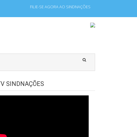
FILIE-SE AGORA AO SINDNAÇÕES
pregados que laboram para Estado Estrangeiro.
TV SINDNAÇÕES