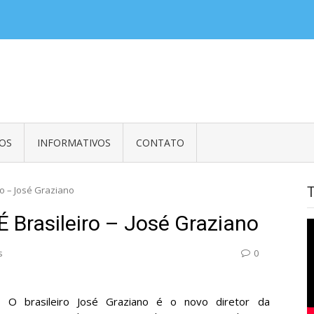
balhadores em Embaixadas, Consulados e Organismos Internacionais e Em
OS
INFORMATIVOS
CONTATO
ro – José Graziano
É Brasileiro – José Graziano
s
0
O brasileiro José Graziano é o novo diretor da