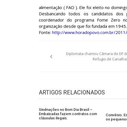
alimentação ( FAO ). Ele foi eleito no domin
Desbancando todos os candidatos dos pa
coordenador do programa Fome Zero no B
organização desde que foi fundada em 1945.
Fonte:
http://www.horadopovo.com.br/2011
Navegação
Diplomata chamou Câmara do DF d
de
Refugio de Canalha
Post
ARTIGOS RELACIONADOS
Sindnações no Bom Dia Brasil –
Embaixadas fazem contratos com
Convênio. E
cláusulas ilegais.
os pequeno