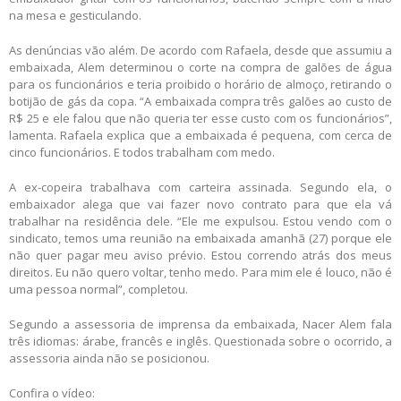
na mesa e gesticulando.
As denúncias vão além. De acordo com Rafaela, desde que assumiu a
embaixada, Alem determinou o corte na compra de galões de água
para os funcionários e teria proibido o horário de almoço, retirando o
botijão de gás da copa. “A embaixada compra três galões ao custo de
R$ 25 e ele falou que não queria ter esse custo com os funcionários”,
lamenta. Rafaela explica que a embaixada é pequena, com cerca de
cinco funcionários. E todos trabalham com medo.
A ex-copeira trabalhava com carteira assinada. Segundo ela, o
embaixador alega que vai fazer novo contrato para que ela vá
trabalhar na residência dele. “Ele me expulsou. Estou vendo com o
sindicato, temos uma reunião na embaixada amanhã (27) porque ele
não quer pagar meu aviso prévio. Estou correndo atrás dos meus
direitos. Eu não quero voltar, tenho medo. Para mim ele é louco, não é
uma pessoa normal”, completou.
Segundo a assessoria de imprensa da embaixada, Nacer Alem fala
três idiomas: árabe, francês e inglês. Questionada sobre o ocorrido, a
assessoria ainda não se posicionou.
Confira o vídeo: