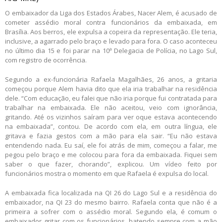
O embaixador da Liga dos Estados Árabes, Nacer Alem, é acusado de
cometer assédio moral contra funcionários da embaixada, em
Brasília. Aos berros, ele expulsa a copeira da representação. Ele teria,
inclusive, a agarrado pelo braço e levado para fora. O caso aconteceu
no último dia 15 e foi parar na 10ª Delegacia de Polícia, no Lago Sul,
com registro de ocorrência.
Segundo a ex-funcionária Rafaela Magalhães, 26 anos, a gritaria
começou porque Alem havia dito que ela iria trabalhar na residência
dele. “Com educação, eu falei que não iria porque fui contratada para
trabalhar na embaixada. Ele não aceitou, veio com ignorância,
gritando. Até os vizinhos saíram para ver oque estava acontecendo
na embaixada”, contou. De acordo com ela, em outra língua, ele
gritava e fazia gestos com a mão para ela sair. “Eu não estava
entendendo nada. Eu saí, ele foi atrás de mim, começou a falar, me
pegou pelo braço e me colocou para fora da embaixada. Fiquei sem
saber o que fazer, chorando”, explicou. Um vídeo feito por
funcionários mostra o momento em que Rafaela é expulsa do local.
A embaixada fica localizada na QI 26 do Lago Sul e a residência do
embaixador, na QI 23 do mesmo bairro. Rafaela conta que não é a
primeira a sofrer com o assédio moral. Segundo ela, é comum o
embaixador gritar com os funcionários, batendo sempre com a mão