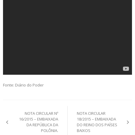
Fonte: Diário do Poder
NOTA CIRCULAR Nº
NOTA CIRCULAR
16/2015 – EMBAIXADA
18/2015 – EMBAIXADA
DA REPÚBLICA DA
DO REINO DOS PAÍSES
POLÔNIA.
BAIXOS