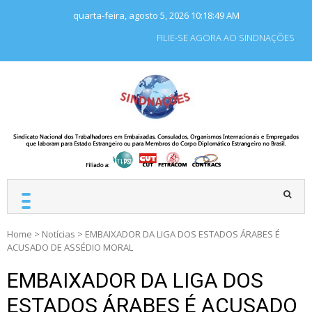
Skip
quarta-feira, agosto 5, 2026
10:18:50 AM
to
content
FILIE-SE AGORA AO SINDNAÇÕES
SINDNAÇÕES
Sindicato Nacional dos
Trabalhadores em
Embaixadas, Consulados
e Organismos
Internacionais e
Empregados que laboram
para Estado Estrangeiro.
Navegação
Home
>
Notícias
>
EMBAIXADOR DA LIGA DOS ESTADOS ÁRABES É
ACUSADO DE ASSÉDIO MORAL
de
EMBAIXADOR DA LIGA DOS
Post
ESTADOS ÁRABES É ACUSADO