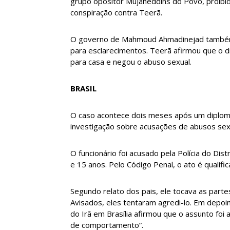
grupo opositor Mujaheddins do Povo, proibid
conspiração contra Teerã.
O governo de Mahmoud Ahmadinejad também 
para esclarecimentos. Teerã afirmou que o d
para casa e negou o abuso sexual.
BRASIL
O caso acontece dois meses após um diploma
investigação sobre acusações de abusos sexu
O funcionário foi acusado pela Polícia do Dis
e 15 anos. Pelo Código Penal, o ato é qualif
Segundo relato dos pais, ele tocava as parte
Avisados, eles tentaram agredi-lo. Em depo
do Irã em Brasília afirmou que o assunto foi
de comportamento”.