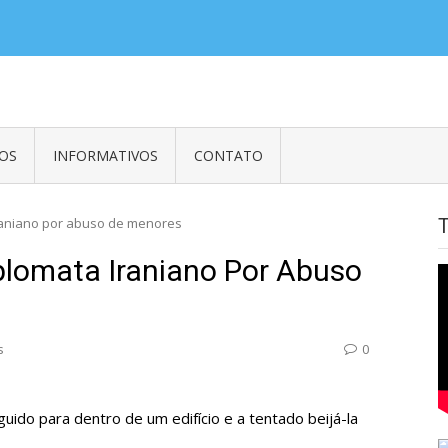
es em Embaixadas, Consulados e Organismos Internacionais e Empregados
OS
INFORMATIVOS
CONTATO
raniano por abuso de menores
plomata Iraniano Por Abuso
s
0
ido para dentro de um edifício e a tentado beijá-la