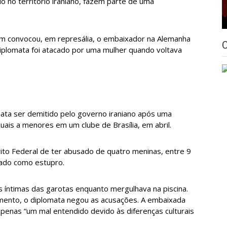
o no território iraniano, fazem parte de uma
convocou, em represália, o embaixador na Alemanha
iplomata foi atacado por uma mulher quando voltava
ta ser demitido pelo governo iraniano após uma
ais a menores em um clube de Brasília, em abril.
trito Federal de ter abusado de quatro meninas, entre 9
icado como estupro.
s íntimas das garotas enquanto mergulhava na piscina.
imento, o diplomata negou as acusações. A embaixada
 apenas “um mal entendido devido às diferenças culturais