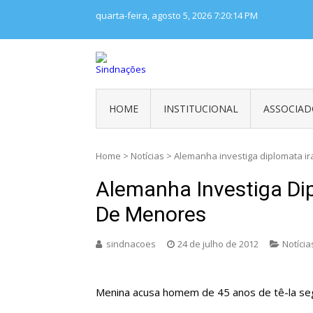
Skip
quarta-feira, agosto 5, 2026
7:20:14 PM
to
content
SINDNAÇÕES
Sindicato Nacional dos Trabalhador
HOME
INSTITUCIONAL
ASSOCIAD
Home
>
Notícias
>
Alemanha investiga diplomata i
Alemanha Investiga Di
De Menores
sindnacoes
24 de julho de 2012
Notícia
Menina acusa homem de 45 anos de tê-la segu