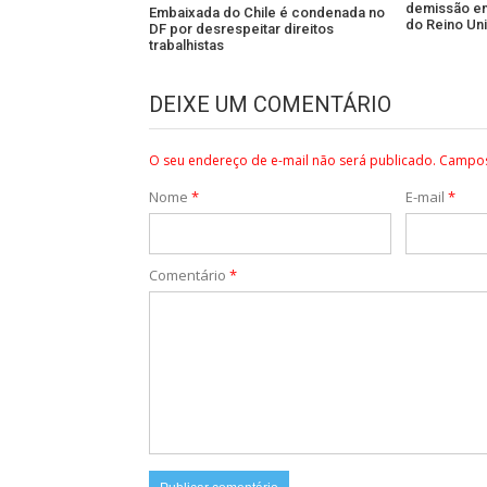
demissão e
Embaixada do Chile é condenada no
do Reino Un
DF por desrespeitar direitos
trabalhistas
DEIXE UM COMENTÁRIO
O seu endereço de e-mail não será publicado.
Campos
Nome
*
E-mail
*
Comentário
*