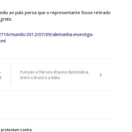
diu ao país persa que o representante fosse retirado
 grata
.
/32716/mundo/2012/07/09/alemanha-investiga-
tml
–
Punição a TIM vira disputa diplomática
E
entre o Brasil e a Itália
s protestam contra