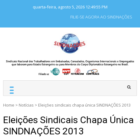
Skip
quarta-feira, agosto 5, 2026
12:49:56 PM
to
content
FILIE-SE AGORA AO SINDNAÇÕES
SINDNAÇÕES
Sindicato Nacional dos
Trabalhadores em
Embaixadas, Consulados
e Organismos
Internacionais e
Empregados que laboram
para Estado Estrangeiro.
Home
>
Notícias
>
Eleições sindicais chapa única SINDNAÇÕES 2013
Eleições Sindicais Chapa Única
SINDNAÇÕES 2013