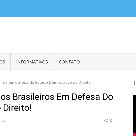
balhadores em Embaixadas, Consulados e Organismos Internacionais e Em
OS
INFORMATIVOS
CONTATO
leiros em defesa do Estado Democrático de Direito!
Aos Brasileiros Em Defesa Do
Direito!
ias
0