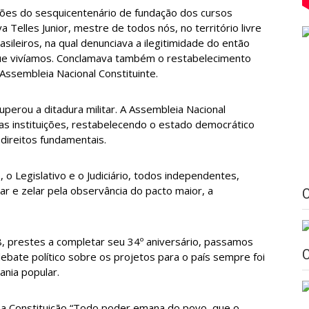
es do sesquicentenário de fundação dos cursos
va Telles Junior, mestre de todos nós, no território livre
asileiros, na qual denunciava a ilegitimidade do então
que vivíamos. Conclamava também o restabelecimento
Assembleia Nacional Constituinte.
uperou a ditadura militar. A Assembleia Nacional
sas instituições, restabelecendo o estado democrático
 direitos fundamentais.
o Legislativo e o Judiciário, todos independentes,
 e zelar pela observância do pacto maior, a
, prestes a completar seu 34º aniversário, passamos
 debate político sobre os projetos para o país sempre foi
ania popular.
a Constituição “Todo poder emana do povo, que o