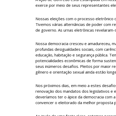
exerce por meio de seus representantes elei
Nossas eleições com o processo eletrônico
Tivemos várias alternâncias de poder com re
de governo. As urnas eletrônicas revelaram-se
Nossa democracia cresceu e amadureceu, mas
profundas desigualdades sociais, com carênc
educação, habitação e segurança pública. T
potencialidades econômicas de forma sustent
seus inúmeros desafios. Pleitos por maior r
gênero e orientação sexual ainda estão long
Nos próximos dias, em meio a estes desafios,
renovação dos mandatos dos legislativos e 
deveríamos ter o ápice da democracia com a d
convencer o eleitorado da melhor proposta 
Ao invés de uma festa cívica, estamos pass