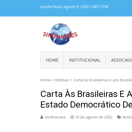
Skip
quinta-feira, agosto 6, 2026
7:48:18 PM
to
content
SINDNAÇÕES
Sindicato Nacional dos Tra
HOME
INSTITUCIONAL
ASSOCIAD
Home
>
Notícias
>
Carta às brasileiras e aos brasi
Carta Às Brasileiras E 
Estado Democrático De 
sindnacoes
10 de agosto de 2022
Notíc