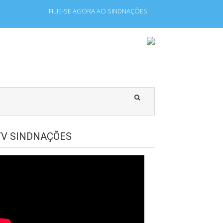
FILIE-SE AGORA AO SINDNAÇÕES
pregados que laboram para Estado Estrangeiro.
TV SINDNAÇÕES