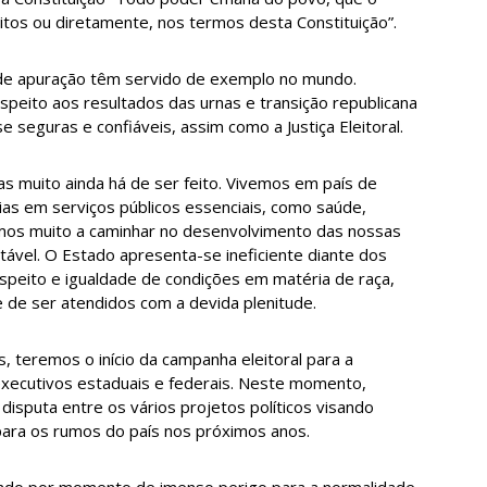
tos ou diretamente, nos termos desta Constituição”.
 de apuração têm servido de exemplo no mundo.
speito aos resultados das urnas e transição republicana
 seguras e confiáveis, assim como a Justiça Eleitoral.
 muito ainda há de ser feito. Vivemos em país de
ias em serviços públicos essenciais, como saúde,
emos muito a caminhar no desenvolvimento das nossas
ável. O Estado apresenta-se ineficiente diante dos
espeito e igualdade de condições em matéria de raça,
e de ser atendidos com a devida plenitude.
 teremos o início da campanha eleitoral para a
executivos estaduais e federais. Neste momento,
isputa entre os vários projetos políticos visando
para os rumos do país nos próximos anos.
ando por momento de imenso perigo para a normalidade