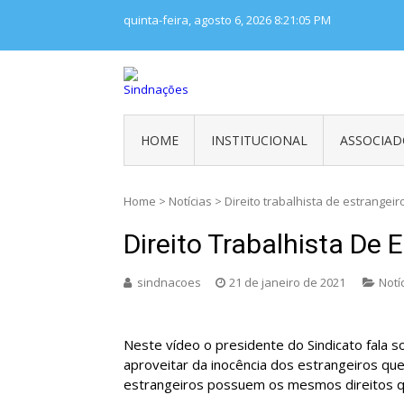
Skip
quinta-feira, agosto 6, 2026
8:21:05 PM
to
content
SINDNAÇÕES
Sindicato Nacional dos Trabalhador
HOME
INSTITUCIONAL
ASSOCIAD
Home
>
Notícias
>
Direito trabalhista de estrangeir
Direito Trabalhista De 
sindnacoes
21 de janeiro de 2021
Notí
Neste vídeo o presidente do Sindicato fala
aproveitar da inocência dos estrangeiros que
estrangeiros possuem os mesmos direitos que