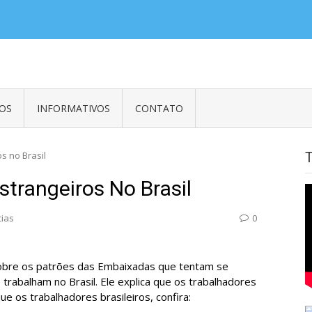
es em Embaixadas, Consulados e Organismos Internacionais e Empregados
OS
INFORMATIVOS
CONTATO
os no Brasil
Estrangeiros No Brasil
cias
0
 sobre os patrões das Embaixadas que tentam se
 trabalham no Brasil. Ele explica que os trabalhadores
 os trabalhadores brasileiros, confira: