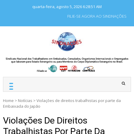
Skip
quarta-feira, agosto 5, 2026
6:28:51 AM
to
content
FILIE-SE AGORA AO SINDNAÇÕES
SINDNAÇÕES
Sindicato Nacional dos
Trabalhadores em
Embaixadas, Consulados
e Organismos
Internacionais e
Empregados que laboram
para Estado Estrangeiro.
Home
>
Notícias
>
Violações de direitos trabalhistas por parte da
Embaixada do Japão
Violações De Direitos
Trabalhistas Por Parte Da