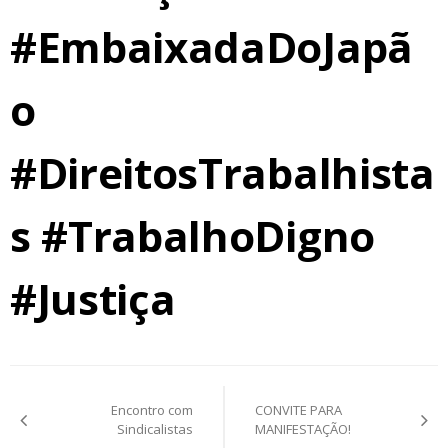
#EmbaixadaDoJapã
o
#DireitosTrabalhista
s #TrabalhoDigno
#Justiça
Navegação
Encontro com
CONVITE PARA
de
Sindicalistas
MANIFESTAÇÃO!