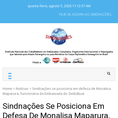
Skip
quarta-feira, agosto 5, 2026
11:12:37 AM
to
content
FILIE-SE AGORA AO SINDNAÇÕES
SINDNAÇÕES
Sindicato Nacional dos
Trabalhadores em
Embaixadas, Consulados
e Organismos
Internacionais e
Empregados que laboram
para Estado Estrangeiro.
Home
>
Notícias
>
Sindnações se posiciona em defesa de Monalisa
Maparura, funcionária da Embaixada do Zimbábue
Sindnações Se Posiciona Em
Defesa De Monalisa Maparura,