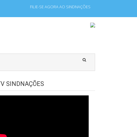
FILIE-SE AGORA AO SINDNAÇÕES
pregados que laboram para Estado Estrangeiro.
TV SINDNAÇÕES