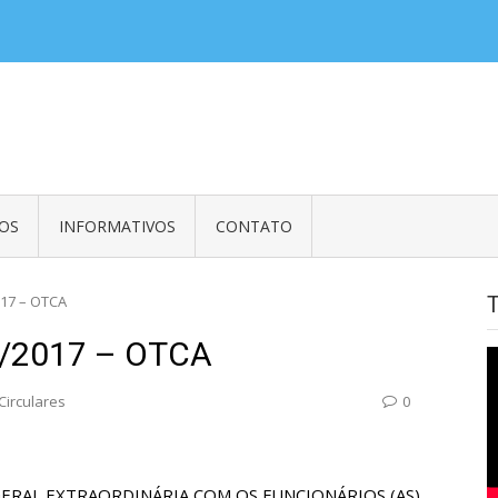
balhadores em Embaixadas, Consulados e Organismos Internacionais e Em
OS
INFORMATIVOS
CONTATO
17 – OTCA
/2017 – OTCA
Circulares
0
ERAL EXTRAORDINÁRIA COM OS FUNCIONÁRIOS (AS)