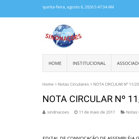
Skip
quinta-feira, agosto 6, 2026
5:47:35 AM
to
content
SINDNAÇÕES
Sindicato Nacional dos Tra
HOME
INSTITUCIONAL
ASSOCIAD
Home
>
Notas Circulares
>
NOTA CIRCULAR Nº 11/20
NOTA CIRCULAR Nº 11
sindnacoes
11 de maio de 2017
Notas 
EDITAL DE CONVOCAÇÃO DE ASSEMBLÉIA G