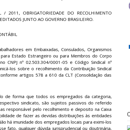
UAL / 2011, OBRIGATORIEDADE DO RECOLHIMENTO
EDITADOS JUNTO AO GOVERNO BRASILEIRO.
ONTÁBIL
rabalhadores em Embaixadas, Consulados, Organismos
 para Estado Estrangeiro ou para Membros do Corpo
o no CNPJ nº 02.503.304/0001-05 e Código Sindical nº
cá-los sobre o recolhimento da Contribuição Sindical
 conforme artigos 578 a 610 da CLT (Consolidação das
zado de forma que todos os empregados da categoria,
pectivo sindicato, são sujeitos passivos do referido
as responsável pelo recolhimento e deposito na Caixa
bilidade de fazer as devidas distribuições às entidades
. Não há imunidade dos empregados locais para eximi-los
e fato, qualquer dúvida jurisprudencial ou doutrinária,