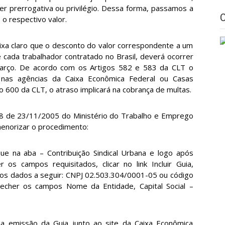
er prerrogativa ou privilégio. Dessa forma, passamos a
 o respectivo valor.
eixa claro que o desconto do valor correspondente a um
e cada trabalhador contratado no Brasil, deverá ocorrer
arço. De acordo com os Artigos 582 e 583 da CLT o
 nas agências da Caixa Econômica Federal ou Casas
o 600 da CLT, o atraso implicará na cobrança de multas.
88 de 23/11/2005 do Ministério do Trabalho e Emprego
enorizar o procedimento:
que na aba – Contribuição Sindical Urbana e logo após
 os campos requisitados, clicar no link Incluir Guia,
os dados a seguir: CNPJ 02.503.304/0001-05 ou código
her os campos Nome da Entidade, Capital Social –
na emissão da Guia junto ao site da Caixa Econômica