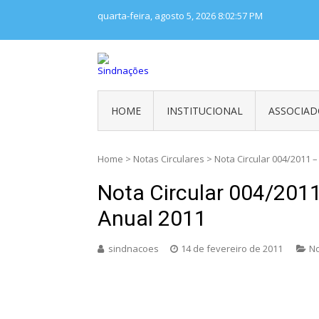
Skip
quarta-feira, agosto 5, 2026
8:02:57 PM
to
content
SINDNAÇÕES
Sindicato Nacional dos Trabalhador
HOME
INSTITUCIONAL
ASSOCIAD
Home
>
Notas Circulares
>
Nota Circular 004/2011 –
Nota Circular 004/2011
Anual 2011
sindnacoes
14 de fevereiro de 2011
No