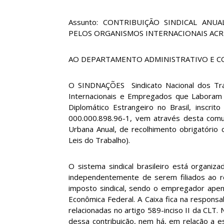
Assunto: CONTRIBUIÇÃO SINDICAL AN
PELOS ORGANISMOS INTERNACIONAIS ACR
AO DEPARTAMENTO ADMINISTRATIVO E C
O SINDNAÇÕES  Sindicato Nacional dos T
Internacionais e Empregados que Laboram
Diplomático Estrangeiro no Brasil, inscrit
000.000.898.96-1, vem através desta comuni
Urbana Anual, de recolhimento obrigatório
Leis do Trabalho).
O sistema sindical brasileiro está organi
independentemente de serem filiados ao res
imposto sindical, sendo o empregador apen
Econômica Federal. A Caixa fica na responsa
relacionadas no artigo 589-inciso II da CLT
dessa contribuição, nem há, em relação a ess