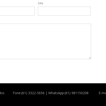
Site
dos
Fone:(61) 3322-5656 | WhatsApp:(61) 981150208
E-ma