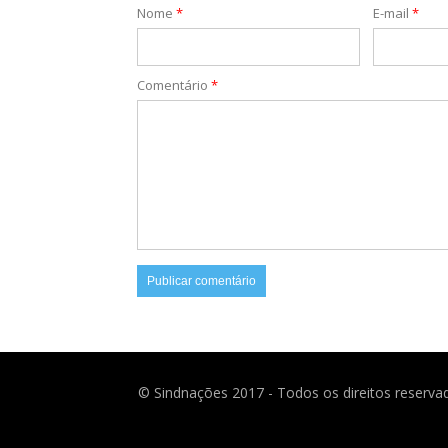
Nome
*
E-mail
*
Comentário
*
© Sindnações 2017 - Todos os direitos reserva