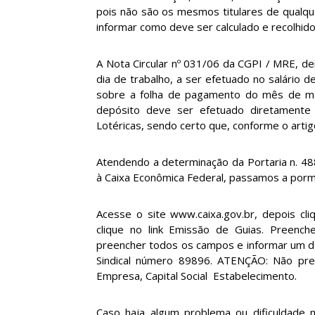
pois não são os mesmos titulares de qualqu
informar como deve ser calculado e recolhido
A Nota Circular nº 031/06 da CGPI / MRE, d
dia de trabalho, a ser efetuado no salário d
sobre a folha de pagamento do mês de m
depósito deve ser efetuado diretamente
Lotéricas, sendo certo que, conforme o artig
Atendendo a determinação da Portaria n. 4
à Caixa Econômica Federal, passamos a porm
Acesse o site www.caixa.gov.br, depois cli
clique no link Emissão de Guias. Preencher
preencher todos os campos e informar um d
Sindical número 89896. ATENÇÃO: Não preec
Empresa, Capital Social  Estabelecimento.
Caso haja algum problema ou dificuldade 