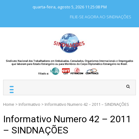
Skip
quarta-feira, agosto 5, 2026
11:25:08 PM
to
content
FILIE-SE AGORA AO SINDNAÇÕES
SINDNAÇÕES
Sindicato Nacional dos
Trabalhadores em
Embaixadas, Consulados
e Organismos
Internacionais e
Empregados que laboram
para Estado Estrangeiro.
Home
>
Informativo
>
Informativo Numero 42 – 2011 – SINDNAÇÕES
Informativo Numero 42 – 2011
– SINDNAÇÕES