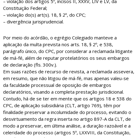
– violação dos artigos 5º, incisos II, XXXV, LIV e LV, da
Constituição Federal;
– violação do(s) art(s). 18, § 2º, do CPC;
– divergência jurisprudencial.
Por meio do acórdão, o egrégio Colegiado manteve a
aplicação da multa prevista nos arts. 18, § 2º, e 538,
parágrafo único, do CPC, por considerar a reclamada litigante
de má-fé, além de reputar protelatórios os seus embargos
de declaração (fls. 300v.).
Em suas razões de recurso de revista, a reclamada assevera,
em resumo, que não litigou de má-fé, mas apenas valeu-se
da faculdade processual de oposição de embargos
declaratórios, visando a completa prestação jurisdicional.
Contudo, há de se ter em mente que os artigos 18 e 538 do
CPC, de aplicação subsidiária (CLT, artigo 769), têm por
finalidade preservar a incolumidade do processo, evitando o
desvirtuamento da regra inserta no artigo 897-A da CLT, de
modo a preservar, em última análise, a duração razoável e a
celeridade do processo (artigos 5º, LXXVIII, da Constituição,