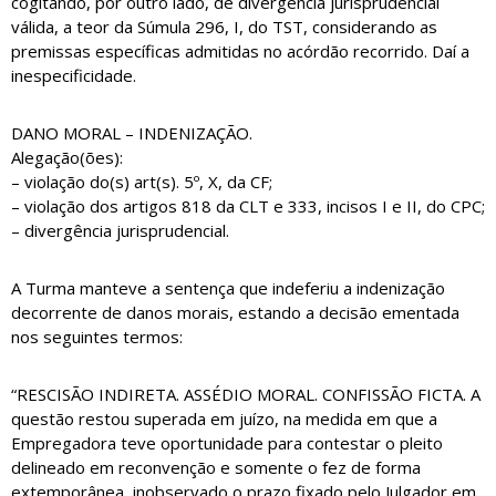
cogitando, por outro lado, de divergência jurisprudencial
válida, a teor da Súmula 296, I, do TST, considerando as
premissas específicas admitidas no acórdão recorrido. Daí a
inespecificidade.
DANO MORAL – INDENIZAÇÃO.
Alegação(ões):
– violação do(s) art(s). 5º, X, da CF;
– violação dos artigos 818 da CLT e 333, incisos I e II, do CPC;
– divergência jurisprudencial.
A Turma manteve a sentença que indeferiu a indenização
decorrente de danos morais, estando a decisão ementada
nos seguintes termos:
“RESCISÃO INDIRETA. ASSÉDIO MORAL. CONFISSÃO FICTA. A
questão restou superada em juízo, na medida em que a
Empregadora teve oportunidade para contestar o pleito
delineado em reconvenção e somente o fez de forma
extemporânea, inobservado o prazo fixado pelo Julgador em