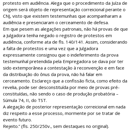
protesto em audiência. Alega que o procedimento da Juíza de
origem será objeto de representação correicional perante o
CNJ, visto que existem testemunhas que acompanharam a
audiência e presenciaram o cerceamento de defesa.
Em que pesem as alegações patronais, não há provas de que
a Julgadora tenha negado o registro de protestos em
audiência, conforme ata de fls. 140/141. Assim, considerando
a falta de protestos e uma vez que a Julgadora
expressamente consignou que o indeferimento da prova
testemunhal pretendida pela Empregadora se dava por ter
sido extemporânea a contestação à reconvenção e em face
da distribuição do ônus da prova, não há falar em
cerceamento. Esclareço que a confissão ficta, como efeito da
revelia, pode ser desconstituída por meio de provas pré-
constituídas, não sendo o caso de produção probatória –
Súmula 74, II, do TST.
A alegação de posterior representação correicional em nada
diz respeito a esse processo, mormente por se tratar de
evento futuro.
Rejeito.” (fls. 250/250v., sem destaques no original).