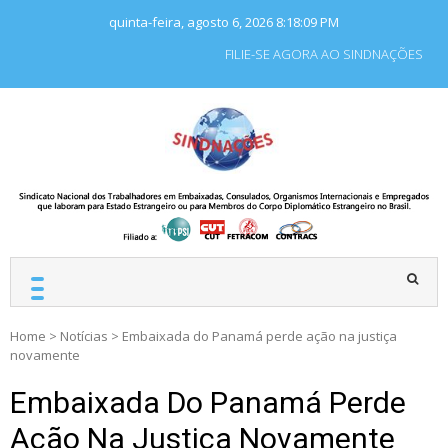
Skip
quinta-feira, agosto 6, 2026
8:18:10 PM
to
content
FILIE-SE AGORA AO SINDNAÇÕES
SINDNAÇÕES
Sindicato Nacional dos
Trabalhadores em
Embaixadas, Consulados
e Organismos
Internacionais e
Empregados que laboram
para Estado Estrangeiro.
Home
>
Notícias
>
Embaixada do Panamá perde ação na justiça
novamente
Embaixada Do Panamá Perde
Ação Na Justiça Novamente