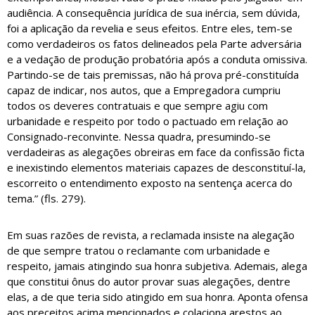
audiência. A consequência jurídica de sua inércia, sem dúvida,
foi a aplicação da revelia e seus efeitos. Entre eles, tem-se
como verdadeiros os fatos delineados pela Parte adversária
e a vedação de produção probatória após a conduta omissiva.
Partindo-se de tais premissas, não há prova pré-constituída
capaz de indicar, nos autos, que a Empregadora cumpriu
todos os deveres contratuais e que sempre agiu com
urbanidade e respeito por todo o pactuado em relação ao
Consignado-reconvinte. Nessa quadra, presumindo-se
verdadeiras as alegações obreiras em face da confissão ficta
e inexistindo elementos materiais capazes de desconstituí-la,
escorreito o entendimento exposto na sentença acerca do
tema.” (fls. 279).
Em suas razões de revista, a reclamada insiste na alegação
de que sempre tratou o reclamante com urbanidade e
respeito, jamais atingindo sua honra subjetiva. Ademais, alega
que constitui ônus do autor provar suas alegações, dentre
elas, a de que teria sido atingido em sua honra. Aponta ofensa
aos preceitos acima mencionados e colaciona arestos ao