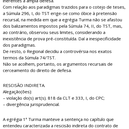
inerentes à ampla defesa.
Com relação aos paradigmas trazidos para o cotejo de teses,
a Súmula 296, I, do TST erige-se como óbice à pretensão
recursal, na medida em que a egrégia Turma não se afastou
dos balizamentos impostos pela Súmula 74, II, do TST, mas,
ao contrário, observou seus limites, considerando a
inexistência de prova pré-constituída. Daí a inespecificidade
dos paradigmas.
De resto, o Regional decidiu a controvérsia nos exatos
termos da Súmula 74/TST.
Não se acolhem, portanto, os argumentos recursais de
cerceamento do direito de defesa.
RESCISÃO INDIRETA.
Alegação(ões):
– violação do(s) art(s). 818 da CLT e 333, I, do CPC;
– divergência jurisprudencial.
A egrégia 1ª Turma manteve a sentença no capítulo que
entendeu caracterizada a rescisão indireta do contrato de