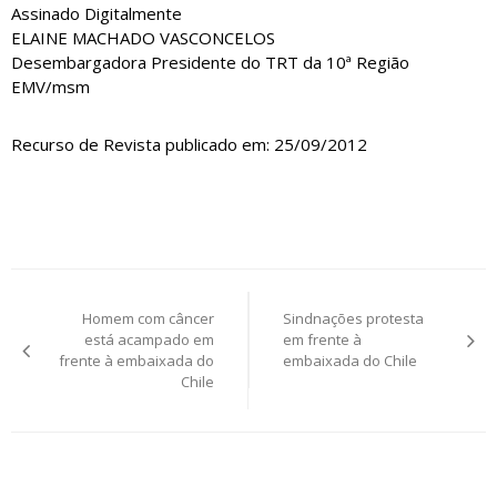
Assinado Digitalmente
ELAINE MACHADO VASCONCELOS
Desembargadora Presidente do TRT da 10ª Região
EMV/msm
Recurso de Revista publicado em: 25/09/2012
Navegação
Homem com câncer
Sindnações protesta
de
está acampado em
em frente à
frente à embaixada do
embaixada do Chile
Post
Chile