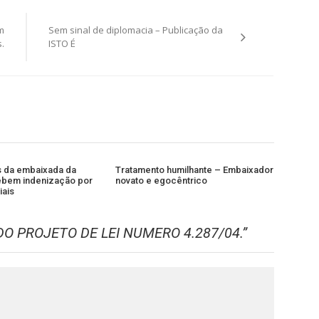
m
Sem sinal de diplomacia – Publicação da
.
ISTO É
s da embaixada da
Tratamento humilhante – Embaixador
ebem indenização por
novato e egocêntrico
iais
O PROJETO DE LEI NUMERO 4.287/04.
”