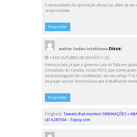
A necessidade da aprovação dessa Lei, além de ser
reciprocidade.
Responder
Disse:
walter tadeu intelizano
14 DE OUTUBRO DE 2010 ÀS 11:23
Vamos a luta, ja que o governo Lula só “fala em ajud
Consulado do Canada, nosso FGTS, que começaram a
da promulgação da constituição, em seu artigo 114,
de pagar aos ex- funcionários que trabalharam nest
Responder
Pingback:
Tweets that mention SINDNAÇÕES » A
LEI 4.287/04 -- Topsy.com