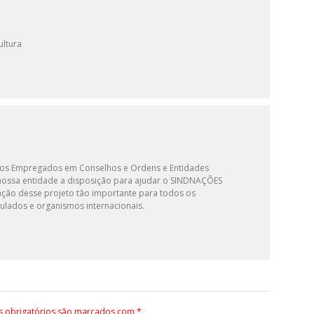
ultura
 dos Empregados em Conselhos e Ordens e Entidades
s nossa entidade a disposição para ajudar o SINDNAÇÕES
ção desse projeto tão importante para todos os
ulados e organismos internacionais.
 obrigatórios são marcados com
*