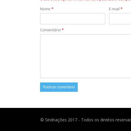
Nome
*
E-mail
*
Comentário
*
© Sindnações 2017 - Todos os direitos reserva