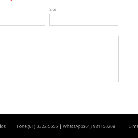
Site
dos
Fone:(61) 3322-5656 | WhatsApp:(61) 981150208
E-ma