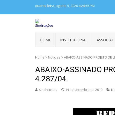
Skip
quarta-feira, agosto 5, 2026
4:24:57 PM
to
content
SINDNAÇÕES
Sindicato Nacional dos Trabalhador
HOME
INSTITUCIONAL
ASSOCIAD
Home
>
Notícias
>
ABAIXO-ASSINADO PROJETO DE LE
ABAIXO-ASSINADO PR
4.287/04.
sindnacoes
14 de setembro de 2010
No