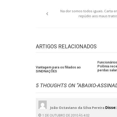
Navegação
Na dor somos todos iguais. Carta e
de
repúdio aos maus tratos
Post
ARTIGOS RELACIONADOS
Funcionário
Polônia rec
Vantagem para os filiados ao
perdas salar
SINDNAÇÕES
5 THOUGHTS ON “
ABAIXO-ASSINAD
Disse:
João Octaviano da Silva Pereira
1 DE OUTUBRO DE 2010 ÀS 4:02