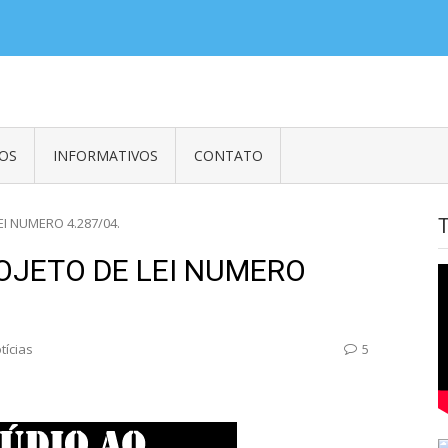
es em Embaixadas, Consulados e Organismos Internacionais e Empregados
OS
INFORMATIVOS
CONTATO
I NUMERO 4.287/04.
OJETO DE LEI NUMERO
tícias
5