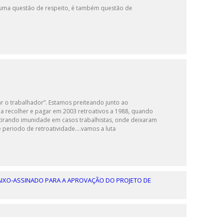
 uma questão de respeito, é também questão de
ar o trabalhador”. Estamos preiteando junto ao
 recolher e pagar em 2003 retroativos a 1988, quando
 tirando imunidade em casos trabalhistas, onde deixaram
e periodo de retroatividade….vamos a luta
BAIXO-ASSINADO PARA A APROVAÇÃO DO PROJETO DE