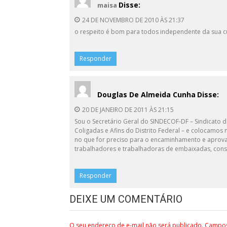
Disse:
maisa
24 DE NOVEMBRO DE 2010 ÀS 21:37
o respeito é bom para todos independente da sua c
Responder
Douglas De Almeida Cunha
Disse:
20 DE JANEIRO DE 2011 ÀS 21:15
Sou o Secretário Geral do SINDECOF-DF – Sindicato
Coligadas e Afins do Distrito Federal – e colocamo
no que for preciso para o encaminhamento e aprova
trabalhadores e trabalhadoras de embaixadas, cons
Responder
DEIXE UM COMENTÁRIO
O seu endereço de e-mail não será publicado.
Campos