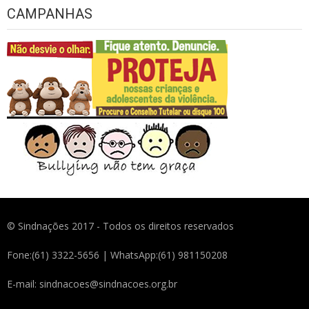
CAMPANHAS
© Sindnações 2017 - Todos os direitos reservados
Fone:(61) 3322-5656 | WhatsApp:(61) 981150208
E-mail: sindnacoes@sindnacoes.org.br