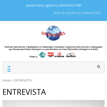
Skip
quinta-feira, agosto 6, 2026
6:50:28 AM
to
content
FILIE-SE AGORA AO SINDNAÇÕES
SINDNAÇÕES
Sindicato Nacional dos
Trabalhadores em
Embaixadas, Consulados
e Organismos
Internacionais e
Empregados que laboram
para Estado Estrangeiro.
Home
>
ENTREVISTA
ENTREVISTA