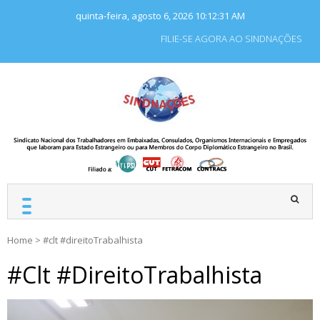
Skip
quinta-feira, agosto 6, 2026
10:12:32 AM
to
content
FILIE-SE AGORA AO SINDNAÇÕES
SINDNAÇÕES
Sindicato Nacional dos
Trabalhadores em
Embaixadas, Consulados
e Organismos
Internacionais e
Empregados que laboram
para Estado Estrangeiro.
Home
>
#clt #direitoTrabalhista
#clt #direitoTrabalhista