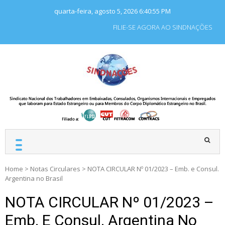
Skip
quarta-feira, agosto 5, 2026
6:40:56 PM
to
content
FILIE-SE AGORA AO SINDNAÇÕES
SINDNAÇÕES
Sindicato Nacional dos
Trabalhadores em
Embaixadas, Consulados
e Organismos
Internacionais e
Empregados que laboram
para Estado Estrangeiro.
Home
>
Notas Circulares
>
NOTA CIRCULAR Nº 01/2023 – Emb. e Consul.
Argentina no Brasil
NOTA CIRCULAR Nº 01/2023 –
Emb. E Consul. Argentina No