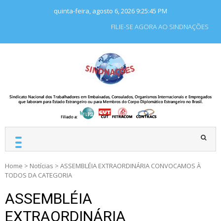
Skip
quinta-feira, agosto 6, 2026
9:25:46 PM
to
content
FILIE-SE AGORA AO SINDNAÇÕES
SINDNAÇÕES
Sindicato Nacional dos
Trabalhadores em
Embaixadas, Consulados
e Organismos
Internacionais e
Empregados que laboram
para Estado Estrangeiro.
Home
>
Notícias
>
ASSEMBLÉIA EXTRAORDINÁRIA CONVOCAMOS À
TODOS DA CATEGORIA
ASSEMBLÉIA
EXTRAORDINÁRIA