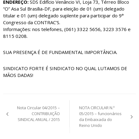
ENDEREÇO:
SDS Edifício Venâncio VI, Loja 73, Térreo Bloco
“O” Asa Sul Brasília-DF, para eleição de 01 (um) delegado
titular e 01 (um) delegado suplente para participar do 9°
Congresso da CONTRAC’S.
Informações: nos telefones, (061) 3322 5656, 3223 3576 e
8115 0208.
SUA PRESENÇA É DE FUNDAMENTAL IMPORTÂNCIA.
SINDICATO FORTE É SINDICATO NO QUAL LUTAMOS DE
MÃOS DADAS!
Navegação
Nota Circular 04/2015 –
NOTA CIRCULAR N.º
de
CONTRIBUIÇÃO
05/2015 – funcionários
SINDICAL ANUAL / 2015
da Embaixada do
Post
Reino Unido