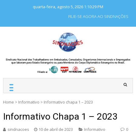
Skip
quarta-feira, agosto 5, 2026
1:10:30 PM
to
content
FILIE-SE AGORA AO SINDNAÇÕES
SINDNAÇÕES
Sindicato Nacional dos
Trabalhadores em
Embaixadas, Consulados
e Organismos
Internacionais e
Empregados que laboram
para Estado Estrangeiro.
Home
>
Informativo
>
Informativo chapa 1 – 2023
Informativo Chapa 1 – 2023
sindnacoes
10 de abril de 2023
Informativo
0