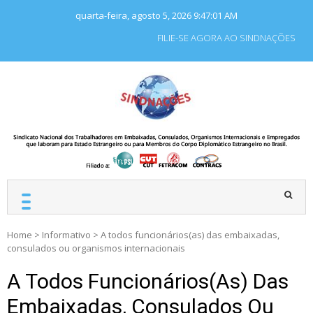
Skip
quarta-feira, agosto 5, 2026
9:47:02 AM
to
content
FILIE-SE AGORA AO SINDNAÇÕES
SINDNAÇÕES
Sindicato Nacional dos
Trabalhadores em
Embaixadas, Consulados
e Organismos
Internacionais e
Empregados que laboram
para Estado Estrangeiro.
Home
>
Informativo
>
A todos funcionários(as) das embaixadas,
consulados ou organismos internacionais
A Todos Funcionários(as) Das
Embaixadas, Consulados Ou